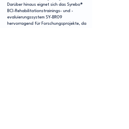
Darüber hinaus eignet sich das Syrebo®
BCI-Rehabilitationstrainings- und -
evaluierungssystem SY-BR09
hervorragend für Forschungsprojekte, da
es die Verarbeitung multidimensionaler
Daten unterstützt und einen erheblichen
Mehrwert für klinische Forschungs- und
Entwicklungsprojekte bietet.
Zusammenfassend lässt sich sagen,
dass das Syrebo® BCI-
Rehabilitationstrainings- und -
evaluationssystem SY-BR09 ein
leistungsstarkes und technologisch
fortschrittliches System für
Rehabilitationstraining und -evaluation
darstellt. Sein innovatives Design und
seine präzisen Analysemöglichkeiten
ermöglichen bahnbrechende Fortschritte
im Bereich der Rehabilitation. Ob