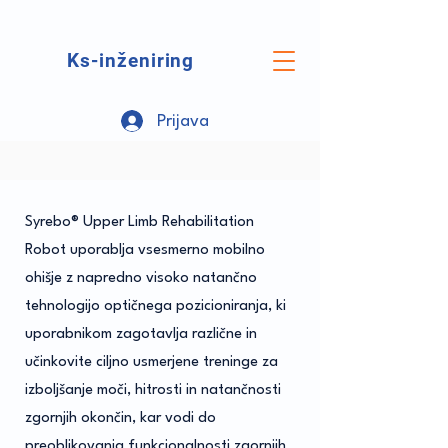
Ks-inženiring
Prijava
Syrebo® Upper Limb Rehabilitation
Robot uporablja vsesmerno mobilno
ohišje z napredno visoko natančno
tehnologijo optičnega pozicioniranja, ki
uporabnikom zagotavlja različne in
učinkovite ciljno usmerjene treninge za
izboljšanje moči, hitrosti in natančnosti
zgornjih okončin, kar vodi do
preoblikovanja funkcionalnosti zgornjih