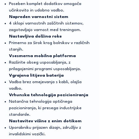
Poseben komplet dodatkov omogoča
učinkovito in udobno vadbo.
Napreden varnostni sistem
4 sklopi varnostnih zaščitnih sistemov,
zagotavljajo varnost med treningom
.
Nastavljiva dolžina roke
Primerno za širok krog bolnikov v različnih
stanjih.
Vsesmerna mobilna platforma
Razširite obseg usposabljanja, z
prilagojenimi programi usposabljanja.
Vgrajena litijeva baterija
Vadba brez omejevanja s kabli, olajša
vadbo.
Vrhunska tehnologija pozicioniranja
Natančna tehnologija optičnega
pozicioniranja, ki presega industrijske
standarde.
Nastavitev višine z enim dotikom
Uporabniku prijazen dizajn, združljiv z
invalidskimi vozički.