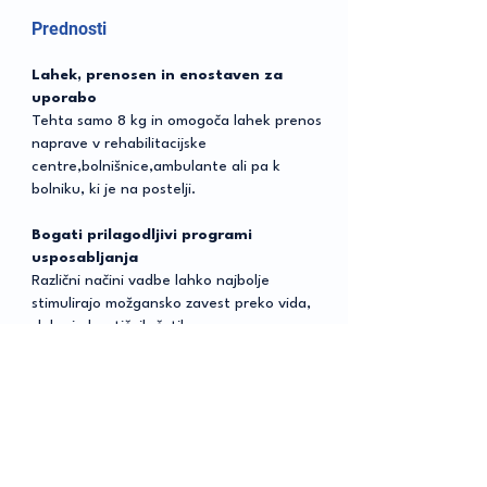
Prednosti
Lahek, prenosen in enostaven za
uporabo
Tehta samo 8 kg in omogoča lahek prenos
naprave v rehabilitacijske
centre,bolnišnice,ambulante ali pa k
bolniku, ki je na postelji.
Bogati prilagodljivi programi
usposabljanja
Različni načini vadbe lahko najbolje
stimulirajo možgansko zavest preko vida,
sluha in haptičnih čutil.
Omogoča razviti bolj prilagojene programe
usposabljanja.
Inteligentna analiza in vrednotenje
Vmesnik za vrednotenje je združen z
vmesnikom podatkov o usposabljanju za
kvantitativno upravljanje procesa