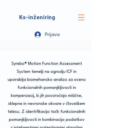
Ks-inženiring
Prijava
Syrebo® Motion Function Assessment
System temelji na ogrodju ICF in
uporablja biomehansko analizo za oceno
funkcionalnih pomanjkljivosti in
kompenzacij, ki jih povzročajo mišične,
sklepne in nevronske okvare v človeškem
telesu. Z identifikacijo točk funkcionalnih
pomanjkljivosti in kombinacijo podatkov
z inteligentnimi patentiranimi algoritmi