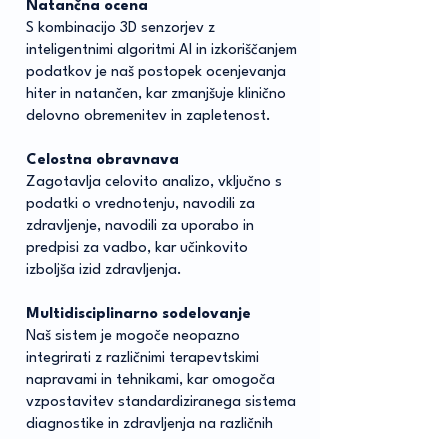
Natančna ocena
S kombinacijo 3D senzorjev z
inteligentnimi algoritmi AI in izkoriščanjem
podatkov je naš postopek ocenjevanja
hiter in natančen, kar zmanjšuje klinično
delovno obremenitev in zapletenost.
Celostna obravnava
Zagotavlja celovito analizo, vključno s
podatki o vrednotenju, navodili za
zdravljenje, navodili za uporabo in
predpisi za vadbo, kar učinkovito
izboljša izid zdravljenja.
Multidisciplinarno sodelovanje
Naš sistem je mogoče neopazno
integrirati z različnimi terapevtskimi
napravami in tehnikami, kar omogoča
vzpostavitev standardiziranega sistema
diagnostike in zdravljenja na različnih
oddelkih.