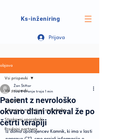
Ks-inženiring
Prijava
objava
Vsi prispevki
Žan Štiftar
Vsi prispevki
Jun 8
Branje traja 1 min
Pacient z nevrološko
Dogodki
okvaro dlani okreval že po
Zdravje in nasveti za uporabnike
Strokovni uporabniki
četrti terapiji
Prodajni partnerji
Iz doma upokojencev Kamnik, ki ima v lasti 