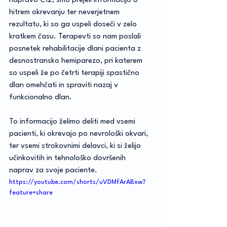
napravo C12, smo prejeli informacijo o 
hitrem okrevanju ter neverjetnem 
rezultatu, ki so ga uspeli doseči v zelo 
kratkem času. Terapevti so nam poslali 
posnetek rehabilitacije dlani pacienta z 
desnostransko hemiparezo, pri katerem 
so uspeli že po četrti terapiji spastično 
dlan omehčati in spraviti nazaj v 
funkcionalno dlan.
To informacijo želimo deliti med vsemi 
pacienti, ki okrevajo po nevrološki okvari, 
ter vsemi strokovnimi delavci, ki si želijo 
učinkovitih in tehnološko dovršenih 
naprav za svoje paciente.
https://youtube.com/shorts/uVDMfArABxw?
feature=share