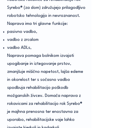
Syrebo® (za dom) združujejo prilagodljivo
robotsko tehnologijo in nevroznanost.
Naprava ima tri glavne funkcije:
pasivno vadbo,
vadbo z zrcalom
vadbo ADLs,
Naprava pomaga bolnikom izvajati
upogibanje in iztegovanje prstov,
zmanjšuje mišično napetost, lajša edeme
in okorelost ter s sočasno vadbo
spodbuja rehabilitacijo poškodb
možganskih živcev. Domača naprava z
rokavicami za rehabilitacijo rok Syrebo®
je majhna prenosna ter enostavna za
uporabo, rehabilitacijske vaje lahko
izvajate kjerkoli in kadarkoli.