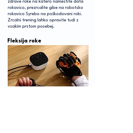
zdrave roke na katero namestite data
rokavico, prezrcalite gibe na robotsko
rokavico Syrebo na poškodovani roki.
Zrcalni trening lahko opravite tudi z
vsakim prstom posebej.
Fleksija roke
Zdrava roka s pomočjo data rokavice
naredi pest in poškodovana roka z
robotsko rokavico Syrebo sinhrono
ponovi gib.