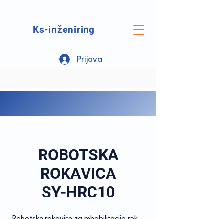
Ks-inženiring
Prijava
ROBOTSKA
ROKAVICA
SY-HRC10
Robotske rokavice za rehabilitacijo rok