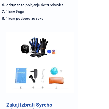
adapter za polnjenje data rokavice
1 kom žoga
1 kom podpora za roko
Zakaj izbrati Syrebo